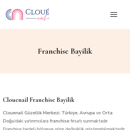
Franchise Bayilik
Clouenail Franchise Bayilik
Clouenail
Güzellik Merkezi
;
Türkiye
,
Avrupa
ve
Orta
Doğu
‘daki yatırımcılara
franchise
fırsatı sunmaktadır.
Franchise bedeli bölgeye göre değişiklik gösterebilmektedir.